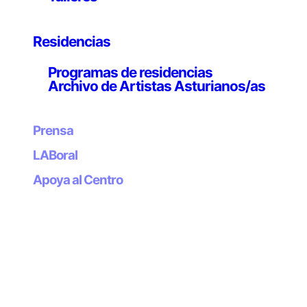
Residencias
Programas de residencias
EMAP
Archivo de Artistas Asturianos/as
Mohsen Hazrati
Prensa
20 septiembre — 19 diciembre 2026
LABoral
Apoya al Centro