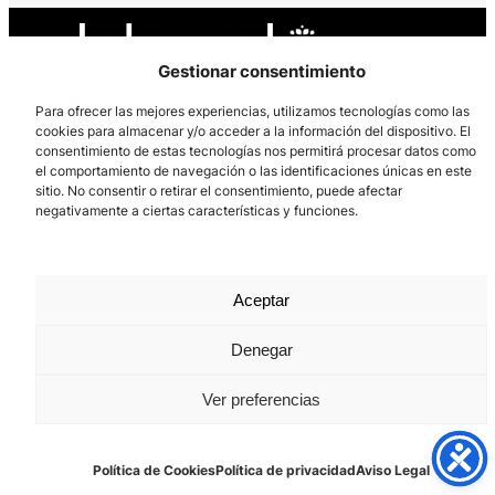
Gestionar consentimiento
Para ofrecer las mejores experiencias, utilizamos tecnologías como las
cookies para almacenar y/o acceder a la información del dispositivo. El
Los Prados, 121 – 33203 Gijón
consentimiento de estas tecnologías nos permitirá procesar datos como
el comportamiento de navegación o las identificaciones únicas en este
985 185 577 – info@laboralcentrodearte.org
sitio. No consentir o retirar el consentimiento, puede afectar
negativamente a ciertas características y funciones.
Contacto
Canal Interno
Aceptar
Aviso Legal
Política de privacidad
Denegar
Política de Cookies
Ver preferencias
Política de Cookies
Política de privacidad
Aviso Legal