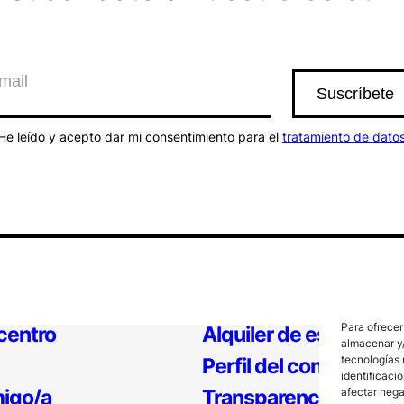
He leído y acepto dar mi consentimiento para el
tratamiento de dato
Para ofrecer
 centro
Alquiler de espacios
almacenar y/
tecnologías 
Perfil del contratante
identificaci
igo/a
Transparencia
afectar nega