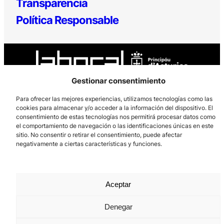
Transparencia
Política Responsable
Gestionar consentimiento
Para ofrecer las mejores experiencias, utilizamos tecnologías como las
Los Prados, 121 – 33203 Gijón
cookies para almacenar y/o acceder a la información del dispositivo. El
consentimiento de estas tecnologías nos permitirá procesar datos como
985 185 577 – info@laboralcentrodearte.org
el comportamiento de navegación o las identificaciones únicas en este
sitio. No consentir o retirar el consentimiento, puede afectar
Contacto
negativamente a ciertas características y funciones.
Canal Interno
Aviso Legal
Aceptar
Política de privacidad
Denegar
Política de Cookies