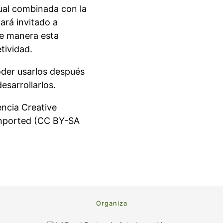
sual combinada con la
ará invitado a
ue manera esta
tividad.
oder usarlos después
sarrollarlos.
encia Creative
Unported (CC BY-SA
Organiza