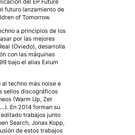
licación del EP
Future
 el futuro lanzamiento de
ldren of Tomorrow.
echno
a principios de los
asar por las mejores
Real (Oviedo), desarrolla
ión con las máquinas
99 bajo el alias Exium
o al techno más
noise
e
s sellos discográficos
áneos (Warm Up, Zet
c…). En 2014 forman su
 editado trabajos junto
oen Search, Jonas Kopp,
cusión de estos trabajos