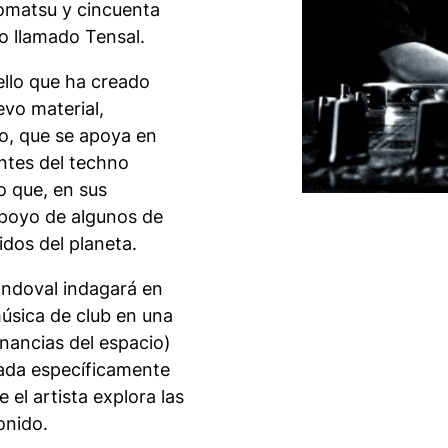
Komatsu y cincuenta
o llamado Tensal.
ello que ha creado
evo material,
o, que se apoya en
entes del techno
o que, en sus
apoyo de algunos de
dos del planeta.
andoval indagará en
música de club en una
onancias del espacio)
ada específicamente
 el artista explora las
onido.