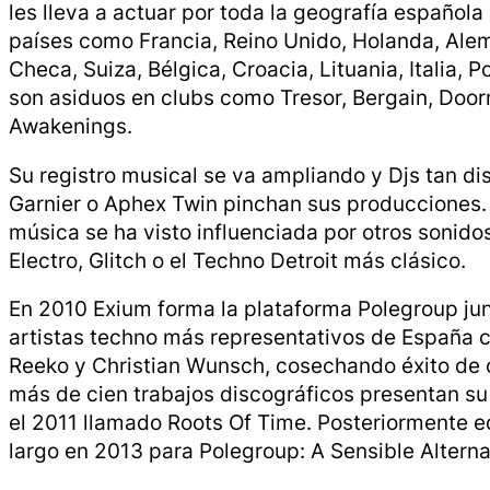
les lleva a actuar por toda la geografía española
países como Francia, Reino Unido, Holanda, Alem
Checa, Suiza, Bélgica, Croacia, Lituania, Italia, 
son asiduos en clubs como Tresor, Bergain, Door
Awakenings.
Su registro musical se va ampliando y Djs tan d
Garnier o Aphex Twin pinchan sus producciones. A
música se ha visto influenciada por otros sonido
Electro, Glitch o el Techno Detroit más clásico.
En 2010 Exium forma la plataforma Polegroup jun
artistas
techno
más representativos de España 
Reeko y Christian Wunsch, cosechando éxito de cr
más de cien trabajos discográficos presentan s
el 2011 llamado
Roots Of Time
. Posteriormente e
largo en 2013 para Polegroup:
A Sensible Altern