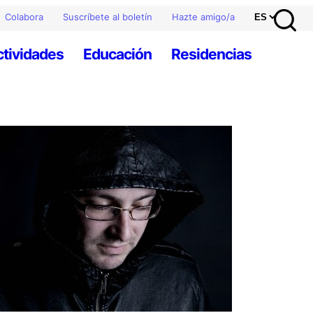
Colabora
Suscríbete al boletín
Hazte amigo/a
ctividades
Educación
Residencias