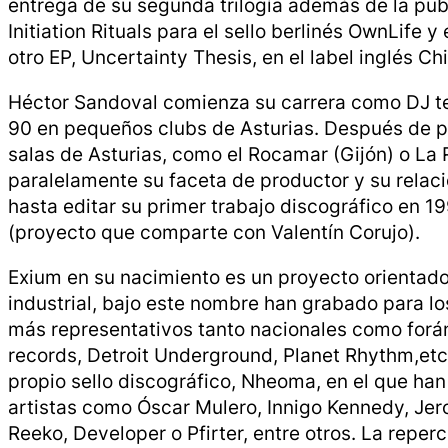
entrega de su segunda trilogía además de la pub
Initiation Rituals
para el sello berlinés OwnLife y
otro EP,
Uncertainty Thesis
, en el
label
inglés Chi
Héctor Sandoval comienza su carrera como DJ
t
90 en pequeños clubs de Asturias. Después de p
salas de Asturias, como el Rocamar (Gijón) o La 
paralelamente su faceta de productor y su relac
hasta editar su primer trabajo discográfico en 19
(proyecto que comparte con Valentín Corujo).
Exium en su nacimiento es un proyecto orientad
industrial, bajo este nombre han grabado para lo
más representativos tanto nacionales como for
records, Detroit Underground, Planet Rhythm,et
propio sello discográfico, Nheoma, en el que han
artistas como Óscar Mulero, Innigo Kennedy, Jer
Reeko, Developer o Pfirter, entre otros. La reper