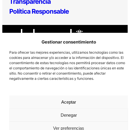
Transparencia
Política Responsable
Gestionar consentimiento
Para ofrecer las mejores experiencias, utilizamos tecnologías como las
cookies para almacenar y/o acceder a la información del dispositivo. El
Los Prados, 121 – 33203 Gijón
consentimiento de estas tecnologías nos permitirá procesar datos como
el comportamiento de navegación o las identificaciones únicas en este
985 185 577 – info@laboralcentrodearte.org
sitio. No consentir o retirar el consentimiento, puede afectar
negativamente a ciertas características y funciones.
Contacto
Canal Interno
Aviso Legal
Aceptar
Política de privacidad
Denegar
Política de Cookies
Ver preferencias