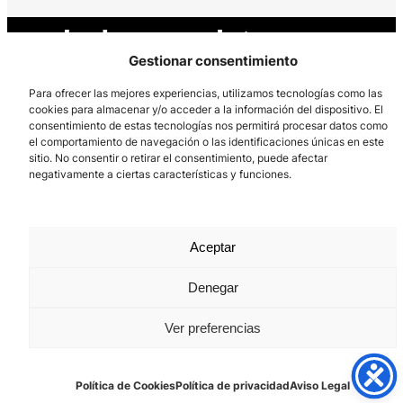
Gestionar consentimiento
Para ofrecer las mejores experiencias, utilizamos tecnologías como las
cookies para almacenar y/o acceder a la información del dispositivo. El
consentimiento de estas tecnologías nos permitirá procesar datos como
Los Prados, 121 – 33203 Gijón
el comportamiento de navegación o las identificaciones únicas en este
985 185 577 – info@laboralcentrodearte.org
sitio. No consentir o retirar el consentimiento, puede afectar
negativamente a ciertas características y funciones.
Contacto
Canal Interno
Aceptar
Aviso Legal
Denegar
Política de privacidad
Política de Cookies
Ver preferencias
Política de Cookies
Política de privacidad
Aviso Legal