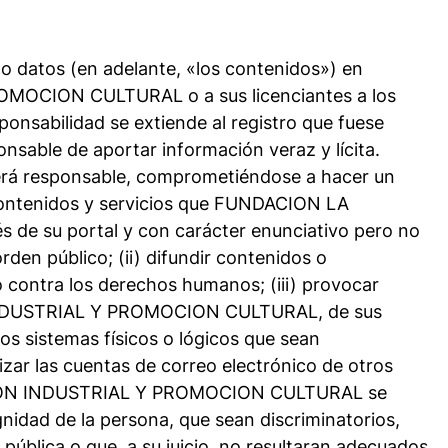
o datos (en adelante, «los contenidos») en
OCION CULTURAL o a sus licenciantes a los
onsabilidad se extiende al registro que fuese
nsable de aportar información veraz y lícita.
será responsable, comprometiéndose a hacer un
 contenidos y servicios que FUNDACION LA
su portal y con carácter enunciativo pero no
 orden público; (ii) difundir contenidos o
o contra los derechos humanos; (iii) provocar
 INDUSTRIAL Y PROMOCION CULTURAL, de sus
ros sistemas físicos o lógicos que sean
izar las cuentas de correo electrónico de otros
ACION INDUSTRIAL Y PROMOCION CULTURAL se
gnidad de la persona, que sean discriminatorios,
 pública o que, a su juicio, no resultaran adecuados