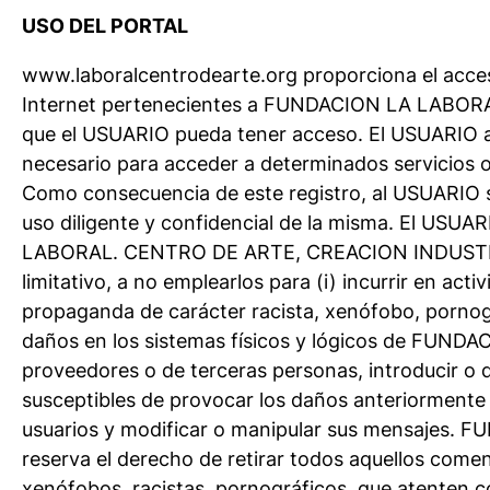
USO DEL PORTAL
www.laboralcentrodearte.org proporciona el acceso
Internet pertenecientes a FUNDACION LA LABOR
que el USUARIO pueda tener acceso. El USUARIO asu
necesario para acceder a determinados servicios o
Como consecuencia de este registro, al USUARIO 
uso diligente y confidencial de la misma. El US
LABORAL. CENTRO DE ARTE, CREACION INDUSTRIAL
limitativo, a no emplearlos para (i) incurrir en activ
propaganda de carácter racista, xenófobo, pornográ
daños en los sistemas físicos y lógicos de 
proveedores o de terceras personas, introducir o di
susceptibles de provocar los daños anteriormente m
usuarios y modificar o manipular sus mensaj
reserva el derecho de retirar todos aquellos comen
xenófobos, racistas, pornográficos, que atenten con