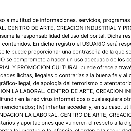
 a multitud de informaciones, servicios, programas 
AL. CENTRO DE ARTE, CREACION INDUSTRIAL Y PROM
me la responsabilidad del uso del portal. Dicha resp
 contenidos. En dicho registro el USUARIO será respo
se le puede proporcionar una contraseña de la que 
UARIO se compromete a hacer un uso adecuado de los
 Y PROMOCION CULTURAL puede ofrece a través de 
idades ilícitas, ilegales o contrarias a la buena fe y al
fico-ilegal, de apología del terrorismo o atentatori
FUNDACION LA LABORAL. CENTRO DE ARTE, CREACION
fundir en la red virus informáticos o cualesquiera ot
encionados; (iv) intentar acceder y, en su caso, util
es. FUNDACION LA LABORAL. CENTRO DE ARTE, CRE
tarios y aportaciones que vulneren el respeto a la di
tra la juventud o la infancia, el orden o la seguridad