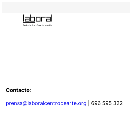
Saltar
al
contenido
Contacto
:
prensa@laboralcentrodearte.org
| 696 595 322