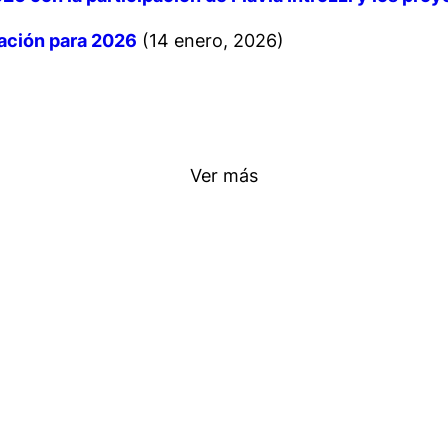
ación para 2026
(14 enero, 2026)
tesco, una instalación sensorial que investiga los v
a de LABORatorium, programa de residencias artíst
o transforma LABoral Centro de Arte en un bosque v
oyectos seleccionados en la II Convocatoria de Res
 nombra nueva directora a la historiadora y director
Ver más