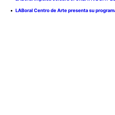
LABoral Centro de Arte presenta su program
LABoral Centro de Arte inaugura Huele a paren
LABoral e iMAL lanzan una nueva convocatori
fermentación
(7 noviembre, 2025)
Arte que planta árboles: Hugo Martínez-Torm
octubre, 2025)
Cuerpo, memoria y tecnología marcan los pr
LABoral Centro de Arte y Creación Industrial
agosto,2025)