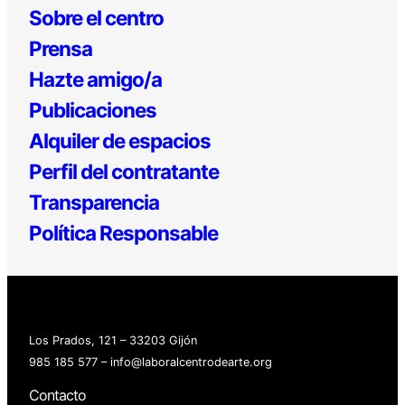
Sobre el centro
Prensa
Hazte amigo/a
Publicaciones
Alquiler de espacios
Perfil del contratante
Transparencia
Política Responsable
Los Prados, 121 – 33203 Gijón
985 185 577 – info@laboralcentrodearte.org
Contacto