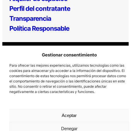
Perfil del contratante
Transparencia
Política Responsable
Gestionar consentimiento
Para ofrecer las mejores experiencias, utilizamos tecnologías como las
cookies para almacenar y/o acceder a la información del dispositivo. El
consentimiento de estas tecnologías nos permitirá procesar datos como
Los Prados, 121 – 33203 Gijón
el comportamiento de navegación o las identificaciones únicas en este
sitio. No consentir o retirar el consentimiento, puede afectar
985 185 577 – info@laboralcentrodearte.org
negativamente a ciertas características y funciones.
Contacto
Canal Interno
Aceptar
Aviso Legal
Denegar
Política de privacidad