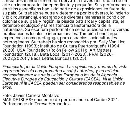
solista desafiando el mercado del Arte a través del trabajo de un
arte no incorporado, independiente y pequeño. Sus performances
en sitios específicos han sido parte de exposiciones en fuera de
su país. Su trabajo se nutre y determina por lo adverso, lo incierto
y lo circunstancial, encarando de diversas maneras la condición
colonial de su país y región, la pisada patriarcal y capitalista, el
deterioro ecológico y la resistencia transformadora de la
naturaleza. Su escritura performática se ha publicado en diversas
publicaciones locales e internacionales. También tiene larga
experiencia como pedagoga, para espacios socioculturales
heterogéneos. Su trabajo ha sido reconocido por: Sally Van Lier
Foundation (1993); Instituto de Cultura Puertorriqueña (1994,
2020); USA Foundation (Rolón Fellow 2011); Art Matters
Foundation (2018), Beta Local (2017-2020), PRAI (2020-
2022;2026) y Beca Letras Boricuas (2025).
Financiado por la Unión Europea. Las opiniones y puntos de vista
expresados solo comprometen a su(s) autor(es) y no reflejan
necesariamente los de la Unión Europea o los de la Agencia
Ejecutiva Europea de Educación y Cultura (EACEA). Ni la Unión
Europea ni la EACEA pueden ser considerados responsables de
ellos.
Foto: Javier Carrera Montalvo
MAR DE ISLAS- encuentro de performance del Caribe 2021.
Performance de Teresa Hernández.