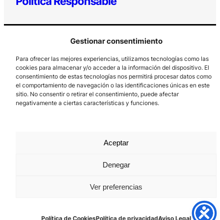
Política Responsable
Gestionar consentimiento
Para ofrecer las mejores experiencias, utilizamos tecnologías como las
cookies para almacenar y/o acceder a la información del dispositivo. El
consentimiento de estas tecnologías nos permitirá procesar datos como
el comportamiento de navegación o las identificaciones únicas en este
Los Prados, 121 – 33203 Gijón
sitio. No consentir o retirar el consentimiento, puede afectar
985 185 577 – info@laboralcentrodearte.org
negativamente a ciertas características y funciones.
Contacto
Canal Interno
Aceptar
Aviso Legal
Denegar
Política de privacidad
Ver preferencias
Política de Cookies
Política de Cookies
Política de privacidad
Aviso Legal