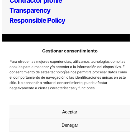
Contractor profile
Transparency
Responsible Policy
Gestionar consentimiento
Los Prados, 121 – 33203 Gijón
Para ofrecer las mejores experiencias, utilizamos tecnologías como las
985 185 577 – info@laboralcentrodearte.org
cookies para almacenar y/o acceder a la información del dispositivo. El
consentimiento de estas tecnologías nos permitirá procesar datos como
Contact
el comportamiento de navegación o las identificaciones únicas en este
sitio. No consentir o retirar el consentimiento, puede afectar
Internal channel
negativamente a ciertas características y funciones.
Legal notice
Privacy policy
Aceptar
Cookie Policy
Denegar