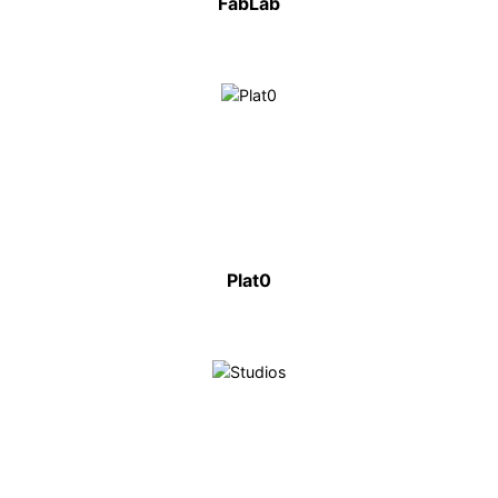
FabLab
Plat0