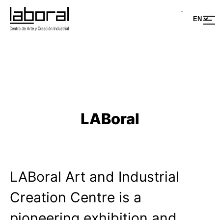
Skip
to
content
LABoral
LABoral Art and Industrial
Creation Centre is a
pioneering exhibition and