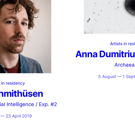
Artists in re
Anna Dumitriu
Archaea
5 August — 1 Sep
s in residency
chmithüsen
ial Intelligence / Exp. #2
— 23 April 2019