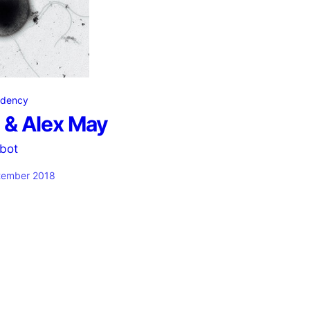
sidency
 & Alex May
bot
tember 2018