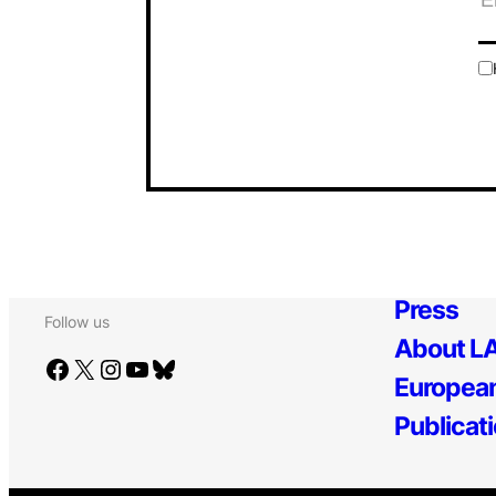
Press
Follow us
About LA
Facebook
X
Instagram
YouTube
Bluesky
European
Publicat