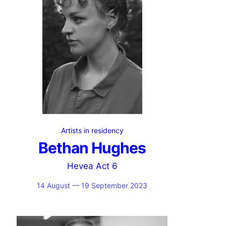
Artists in residency
Bethan Hughes
Hevea Act 6
14 August — 19 September 2023