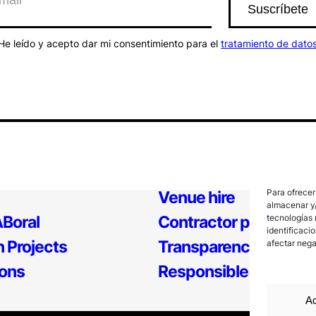
He leído y acepto dar mi consentimiento para el
tratamiento de dato
Para ofrecer
Venue hire
almacenar y/
tecnologías 
Boral
Contractor profile
identificaci
 Projects
Transparency
afectar nega
ions
Responsible Policy
Ac