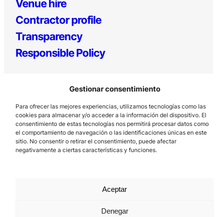
Venue hire
Contractor profile
Transparency
Responsible Policy
Gestionar consentimiento
Para ofrecer las mejores experiencias, utilizamos tecnologías como las
cookies para almacenar y/o acceder a la información del dispositivo. El
consentimiento de estas tecnologías nos permitirá procesar datos como
el comportamiento de navegación o las identificaciones únicas en este
Los Prados, 121 – 33203 Gijón
sitio. No consentir o retirar el consentimiento, puede afectar
985 185 577 – info@laboralcentrodearte.org
negativamente a ciertas características y funciones.
Contact
Internal channel
Aceptar
Legal notice
Denegar