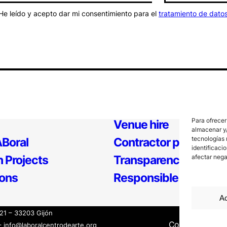
He leído y acepto dar mi consentimiento para el
tratamiento de dato
Para ofrecer
Venue hire
almacenar y/
tecnologías 
Boral
Contractor profile
identificaci
 Projects
Transparency
afectar nega
ions
Responsible Policy
Ac
121 – 33203 Gijón
Contact
Inter
– info@laboralcentrodearte.org