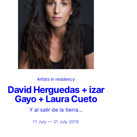
Artists in residency
David Herguedas + izar
Gayo + Laura Cueto
Y al salir de la tierra…
11 July — 31 July 2016