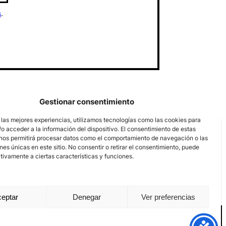
s
.
Gestionar consentimiento
 las mejores experiencias, utilizamos tecnologías como las cookies para
o acceder a la información del dispositivo. El consentimiento de estas
nos permitirá procesar datos como el comportamiento de navegación o las
ones únicas en este sitio. No consentir o retirar el consentimiento, puede
tivamente a ciertas características y funciones.
eptar
Denegar
Ver preferencias
nal channel
Legal notice
Privacy policy
Cookie Policy