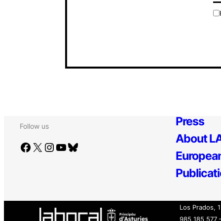
Press
Follow us
About LA
Facebook
X
Instagram
YouTube
Bluesky
European
Publicat
Los Prados, 
985 185 577 