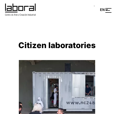
Skip
to
content
Citizen laboratories