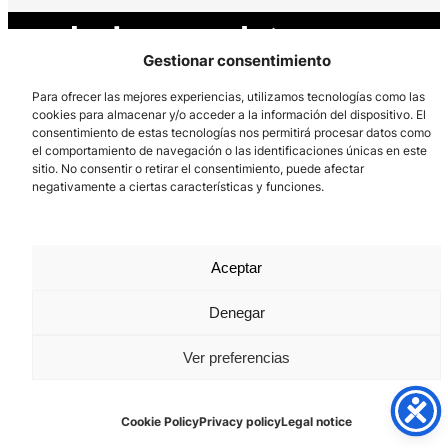
Gestionar consentimiento
Para ofrecer las mejores experiencias, utilizamos tecnologías como las
cookies para almacenar y/o acceder a la información del dispositivo. El
consentimiento de estas tecnologías nos permitirá procesar datos como
Los Prados, 121 – 33203 Gijón
el comportamiento de navegación o las identificaciones únicas en este
985 185 577 – info@laboralcentrodearte.org
sitio. No consentir o retirar el consentimiento, puede afectar
negativamente a ciertas características y funciones.
Contact
Internal channel
Aceptar
Legal notice
Denegar
Privacy policy
Cookie Policy
Ver preferencias
Cookie Policy
Privacy policy
Legal notice