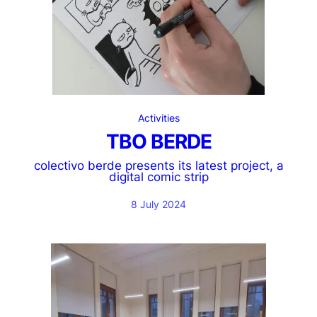
Activities
TBO BERDE
colectivo berde presents its latest project, a
digital comic strip
8 July 2024