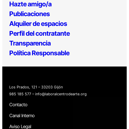
Hazte amigo/a
Publicaciones
Alquiler de espacios
Perfil del contratante
Transparencia
Política Responsable
Los Prados, 121 – 33203 Gijón
985 185 577 – info@laboralcentrodearte.org
Contacto
Canal Interno
Aviso Legal