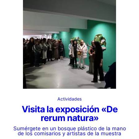
Actividades
Visita la exposición «De
rerum natura»
Sumérgete en un bosque plástico de la mano
de los comisarios y artistas de la muestra