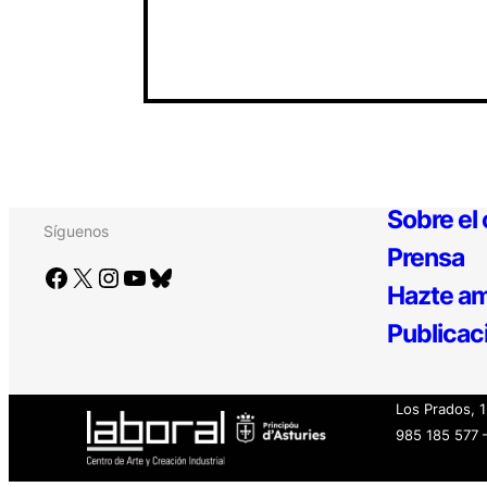
Sobre el
Síguenos
Prensa
Facebook
X
Instagram
YouTube
Bluesky
Hazte am
Publicac
Los Prados, 
985 185 577 