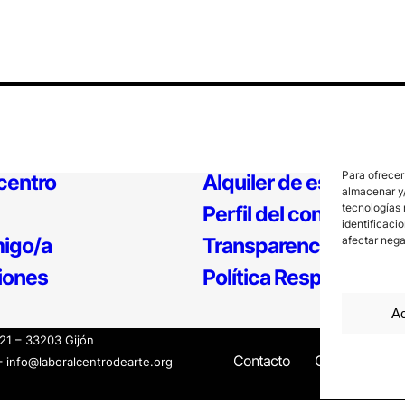
Para ofrecer
 centro
Alquiler de espacios
almacenar y/
tecnologías 
Perfil del contratante
identificaci
afectar nega
igo/a
Transparencia
iones
Política Responsable
Ac
121 – 33203 Gijón
Contacto
Canal Interno
– info@laboralcentrodearte.org