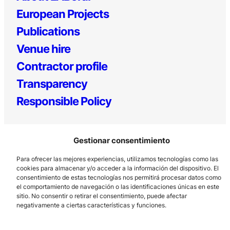
European Projects
Publications
Venue hire
Contractor profile
Transparency
Responsible Policy
Gestionar consentimiento
Para ofrecer las mejores experiencias, utilizamos tecnologías como las
cookies para almacenar y/o acceder a la información del dispositivo. El
consentimiento de estas tecnologías nos permitirá procesar datos como
el comportamiento de navegación o las identificaciones únicas en este
Los Prados, 121 – 33203 Gijón
sitio. No consentir o retirar el consentimiento, puede afectar
985 185 577 – info@laboralcentrodearte.org
negativamente a ciertas características y funciones.
Contact