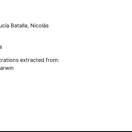
ucía Batalla, Nicolás
s
ustrations extracted from:
Darwin