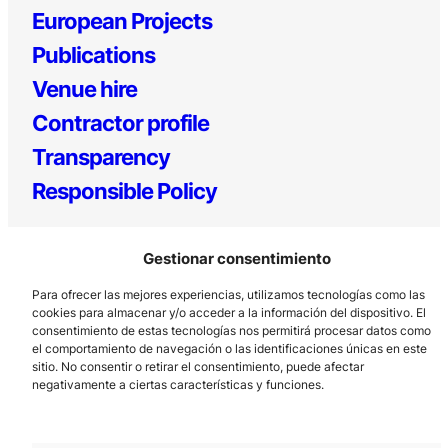
European Projects
Publications
Venue hire
Contractor profile
Transparency
Responsible Policy
Gestionar consentimiento
Para ofrecer las mejores experiencias, utilizamos tecnologías como las
cookies para almacenar y/o acceder a la información del dispositivo. El
consentimiento de estas tecnologías nos permitirá procesar datos como
el comportamiento de navegación o las identificaciones únicas en este
sitio. No consentir o retirar el consentimiento, puede afectar
Los Prados, 121 – 33203 Gijón
negativamente a ciertas características y funciones.
985 185 577 – info@laboralcentrodearte.org
Contact