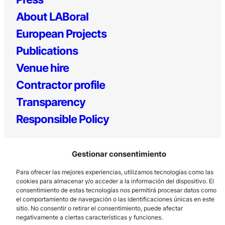
About LABoral
European Projects
Publications
Venue hire
Contractor profile
Transparency
Responsible Policy
Gestionar consentimiento
Para ofrecer las mejores experiencias, utilizamos tecnologías como las
cookies para almacenar y/o acceder a la información del dispositivo. El
consentimiento de estas tecnologías nos permitirá procesar datos como
el comportamiento de navegación o las identificaciones únicas en este
Los Prados, 121 – 33203 Gijón
sitio. No consentir o retirar el consentimiento, puede afectar
negativamente a ciertas características y funciones.
985 185 577 – info@laboralcentrodearte.org