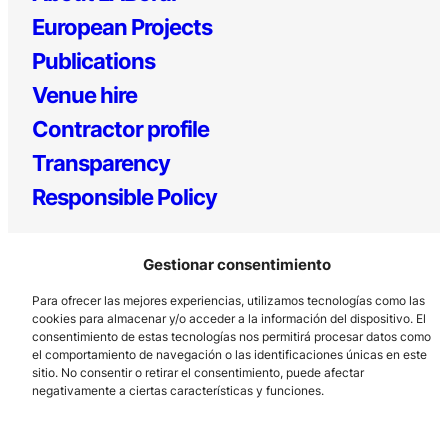
European Projects
Publications
Venue hire
Contractor profile
Transparency
Responsible Policy
Gestionar consentimiento
Para ofrecer las mejores experiencias, utilizamos tecnologías como las
cookies para almacenar y/o acceder a la información del dispositivo. El
consentimiento de estas tecnologías nos permitirá procesar datos como
el comportamiento de navegación o las identificaciones únicas en este
sitio. No consentir o retirar el consentimiento, puede afectar
Los Prados, 121 – 33203 Gijón
negativamente a ciertas características y funciones.
985 185 577 – info@laboralcentrodearte.org
Contact