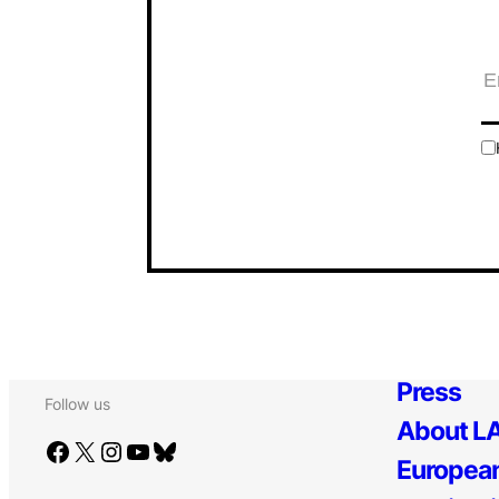
Press
Follow us
About LA
Facebook
X
Instagram
YouTube
Bluesky
European