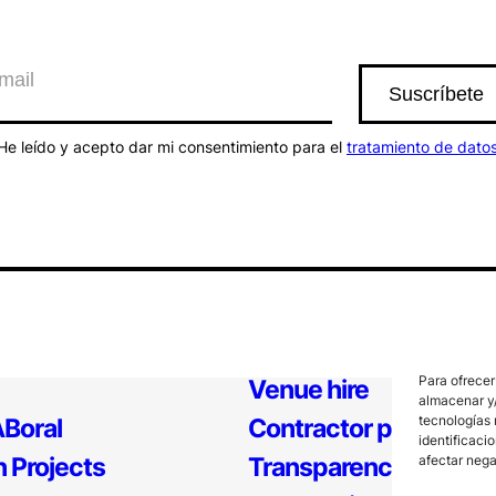
He leído y acepto dar mi consentimiento para el
tratamiento de dato
Para ofrecer
Venue hire
almacenar y/
tecnologías 
Boral
Contractor profile
identificaci
afectar nega
 Projects
Transparency