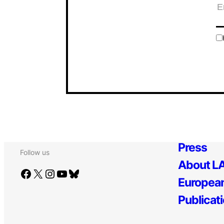
Press
Follow us
About LA
Facebook
X
Instagram
YouTube
Bluesky
European
Publicat