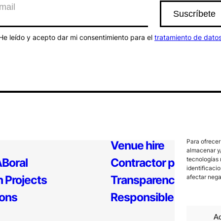
He leído y acepto dar mi consentimiento para el
tratamiento de dato
Para ofrecer
Venue hire
almacenar y/
tecnologías 
Boral
Contractor profile
identificaci
 Projects
Transparency
afectar nega
ions
Responsible Policy
Ac