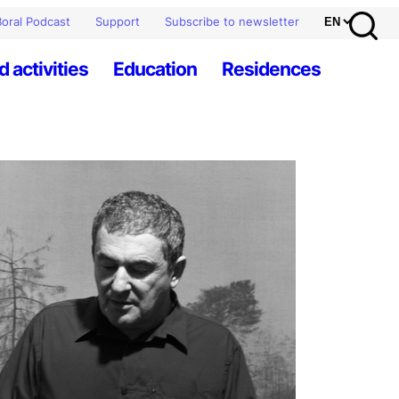
oral Podcast
Support
Subscribe to newsletter
d activities
Education
Residences