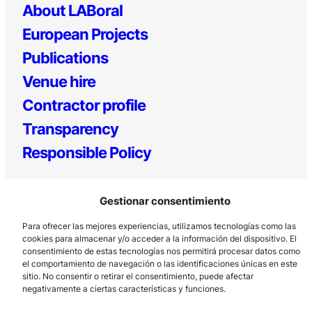
About LABoral
European Projects
Publications
Venue hire
Contractor profile
Transparency
Responsible Policy
Gestionar consentimiento
Para ofrecer las mejores experiencias, utilizamos tecnologías como las
cookies para almacenar y/o acceder a la información del dispositivo. El
consentimiento de estas tecnologías nos permitirá procesar datos como
el comportamiento de navegación o las identificaciones únicas en este
Los Prados, 121 – 33203 Gijón
sitio. No consentir o retirar el consentimiento, puede afectar
negativamente a ciertas características y funciones.
985 185 577 – info@laboralcentrodearte.org