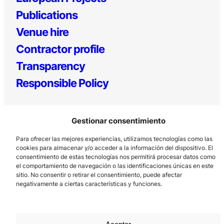
Publications
Venue hire
Contractor profile
Transparency
Responsible Policy
Gestionar consentimiento
Para ofrecer las mejores experiencias, utilizamos tecnologías como las
cookies para almacenar y/o acceder a la información del dispositivo. El
consentimiento de estas tecnologías nos permitirá procesar datos como
el comportamiento de navegación o las identificaciones únicas en este
Los Prados, 121 – 33203 Gijón
sitio. No consentir o retirar el consentimiento, puede afectar
985 185 577 – info@laboralcentrodearte.org
negativamente a ciertas características y funciones.
Contact
Internal channel