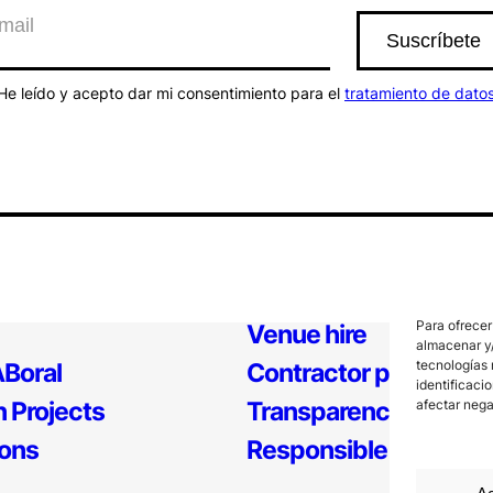
He leído y acepto dar mi consentimiento para el
tratamiento de dato
Para ofrecer
Venue hire
almacenar y/
tecnologías 
Boral
Contractor profile
identificaci
afectar nega
 Projects
Transparency
ions
Responsible Policy