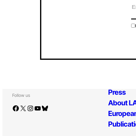
Press
Follow us
About LA
Facebook
X
Instagram
YouTube
Bluesky
European
Publicat