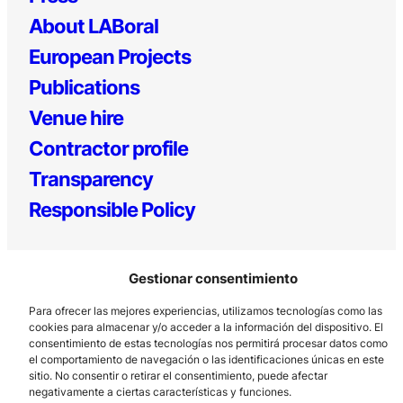
About LABoral
European Projects
Publications
Venue hire
Contractor profile
Transparency
Responsible Policy
Gestionar consentimiento
Para ofrecer las mejores experiencias, utilizamos tecnologías como las
cookies para almacenar y/o acceder a la información del dispositivo. El
consentimiento de estas tecnologías nos permitirá procesar datos como
el comportamiento de navegación o las identificaciones únicas en este
Los Prados, 121 – 33203 Gijón
sitio. No consentir o retirar el consentimiento, puede afectar
985 185 577 – info@laboralcentrodearte.org
negativamente a ciertas características y funciones.