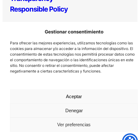
Responsible Policy
Gestionar consentimiento
Para ofrecer las mejores experiencias, utilizamos tecnologías como las
cookies para almacenar y/o acceder a la información del dispositivo. El
consentimiento de estas tecnologías nos permitirá procesar datos como
el comportamiento de navegación o las identificaciones únicas en este
Los Prados, 121 – 33203 Gijón
sitio. No consentir o retirar el consentimiento, puede afectar
negativamente a ciertas características y funciones.
985 185 577 – info@laboralcentrodearte.org
Contact
Internal channel
Aceptar
Legal notice
Denegar
Privacy policy
Ver preferencias
Cookie Policy