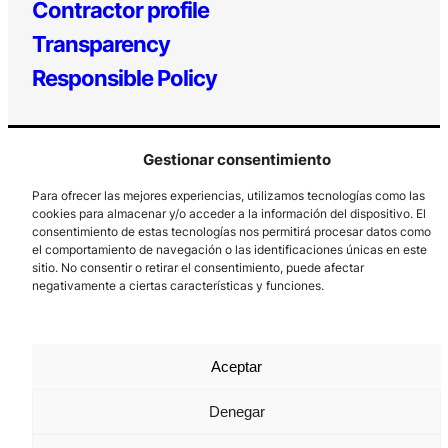
Contractor profile
Transparency
Responsible Policy
Gestionar consentimiento
Para ofrecer las mejores experiencias, utilizamos tecnologías como las
cookies para almacenar y/o acceder a la información del dispositivo. El
consentimiento de estas tecnologías nos permitirá procesar datos como
el comportamiento de navegación o las identificaciones únicas en este
Los Prados, 121 – 33203 Gijón
sitio. No consentir o retirar el consentimiento, puede afectar
985 185 577 – info@laboralcentrodearte.org
negativamente a ciertas características y funciones.
Contact
Internal channel
Aceptar
Legal notice
Denegar
Privacy policy