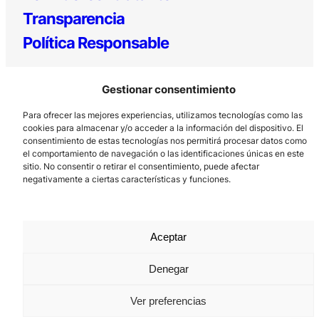
Transparencia
Política Responsable
Gestionar consentimiento
Para ofrecer las mejores experiencias, utilizamos tecnologías como las
cookies para almacenar y/o acceder a la información del dispositivo. El
consentimiento de estas tecnologías nos permitirá procesar datos como
el comportamiento de navegación o las identificaciones únicas en este
sitio. No consentir o retirar el consentimiento, puede afectar
Los Prados, 121 – 33203 Gijón
negativamente a ciertas características y funciones.
985 185 577 – info@laboralcentrodearte.org
Contacto
Aceptar
Canal Interno
Aviso Legal
Denegar
Política de privacidad
Ver preferencias