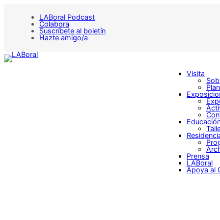
Saltar
al
LABoral Podcast
contenido
Colabora
Suscríbete al boletín
Hazte amigo/a
Visita
Sobr
Plan
Exposicio
Exp
Act
Con
Educació
Tall
Residenci
Pro
Arch
Prensa
LABoral
Apoya al 