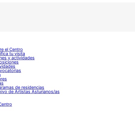
e el Centro
ifica tu visita
nes y actividades
osiciones
ividades
vocatorias
n
eres
as
gramas de residencias
ivo de Artistas Asturianos/as
Centro