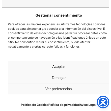
Gestionar consentimiento
Para ofrecer las mejores experiencias, utilizamos tecnologías como las
cookies para almacenar y/o acceder a la información del dispositivo. El
consentimiento de estas tecnologías nos permitirá procesar datos como
el comportamiento de navegación o las identificaciones únicas en este
Los Prados, 121 – 33203 Gijón
sitio. No consentir o retirar el consentimiento, puede afectar
985 185 577 – info@laboralcentrodearte.org
negativamente a ciertas características y funciones.
Contacto
Canal Interno
Aceptar
Aviso Legal
Denegar
Política de privacidad
Ver preferencias
Política de Cookies
Política de Cookies
Política de privacidad
Aviso Legal