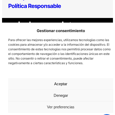
Política Responsable
Gestionar consentimiento
Para ofrecer las mejores experiencias, utilizamos tecnologías como las
cookies para almacenar y/o acceder a la información del dispositivo. El
consentimiento de estas tecnologías nos permitirá procesar datos como
Los Prados, 121 – 33203 Gijón
el comportamiento de navegación o las identificaciones únicas en este
985 185 577 – info@laboralcentrodearte.org
sitio. No consentir o retirar el consentimiento, puede afectar
negativamente a ciertas características y funciones.
Contacto
Canal Interno
Aceptar
Aviso Legal
Denegar
Política de privacidad
Política de Cookies
Ver preferencias