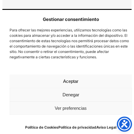
Gestionar consentimiento
Para ofrecer las mejores experiencias, utilizamos tecnologías como las
cookies para almacenar y/o acceder a la información del dispositivo. El
consentimiento de estas tecnologías nos permitirá procesar datos como
el comportamiento de navegación o las identificaciones únicas en este
Los Prados, 121 – 33203 Gijón
sitio. No consentir o retirar el consentimiento, puede afectar
985 185 577 – info@laboralcentrodearte.org
negativamente a ciertas características y funciones.
Contacto
Canal Interno
Aceptar
Aviso Legal
Denegar
Política de privacidad
Ver preferencias
Política de Cookies
Política de Cookies
Política de privacidad
Aviso Legal