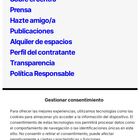
Prensa
Hazte amigo/a
Publicaciones
Alquiler de espacios
Perfil del contratante
Transparencia
Política Responsable
Gestionar consentimiento
Para ofrecer las mejores experiencias, utilizamos tecnologías como las
cookies para almacenar y/o acceder a la información del dispositivo. El
consentimiento de estas tecnologías nos permitirá procesar datos como
el comportamiento de navegación o las identificaciones únicas en este
Los Prados, 121 – 33203 Gijón
sitio. No consentir o retirar el consentimiento, puede afectar
985 185 577 – info@laboralcentrodearte.org
negativamente a ciertas características y funciones.