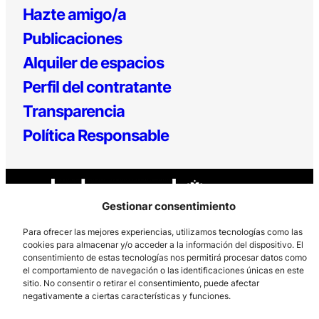
Hazte amigo/a
Publicaciones
Alquiler de espacios
Perfil del contratante
Transparencia
Política Responsable
Gestionar consentimiento
Para ofrecer las mejores experiencias, utilizamos tecnologías como las
cookies para almacenar y/o acceder a la información del dispositivo. El
consentimiento de estas tecnologías nos permitirá procesar datos como
Los Prados, 121 – 33203 Gijón
el comportamiento de navegación o las identificaciones únicas en este
985 185 577 – info@laboralcentrodearte.org
sitio. No consentir o retirar el consentimiento, puede afectar
negativamente a ciertas características y funciones.
Contacto