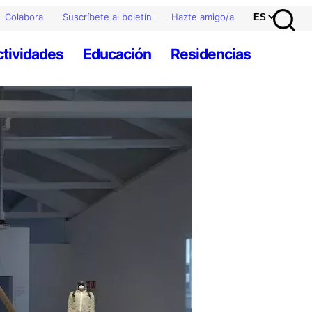
Colabora
Suscríbete al boletín
Hazte amigo/a
ctividades
Educación
Residencias