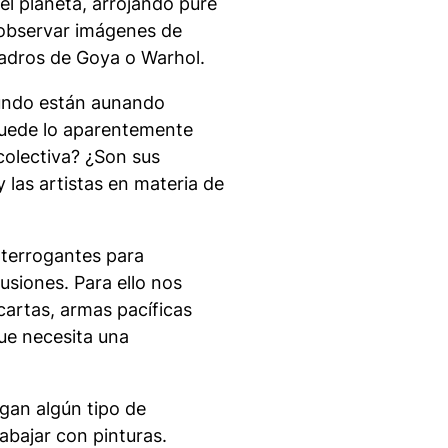
l planeta, arrojando puré
 observar imágenes de
uadros de Goya o Warhol.
undo están aunando
Puede lo aparentemente
colectiva? ¿Son sus
 las artistas en materia de
interrogantes para
usiones. Para ello nos
artas, armas pacíficas
ue necesita una
igan algún tipo de
rabajar con pinturas.