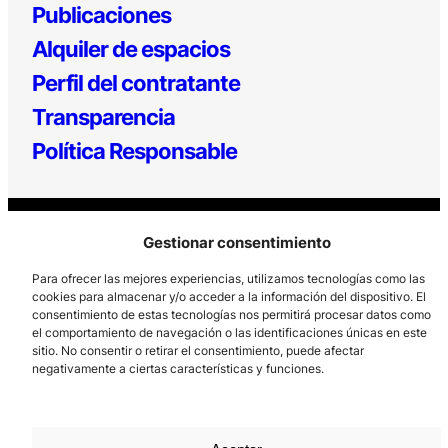
Publicaciones
Alquiler de espacios
Perfil del contratante
Transparencia
Política Responsable
Gestionar consentimiento
Para ofrecer las mejores experiencias, utilizamos tecnologías como las
cookies para almacenar y/o acceder a la información del dispositivo. El
consentimiento de estas tecnologías nos permitirá procesar datos como
Los Prados, 121 – 33203 Gijón
el comportamiento de navegación o las identificaciones únicas en este
985 185 577 – info@laboralcentrodearte.org
sitio. No consentir o retirar el consentimiento, puede afectar
negativamente a ciertas características y funciones.
Contacto
Canal Interno