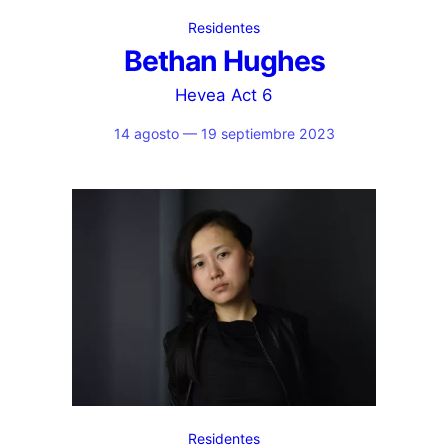
Residentes
Bethan Hughes
Hevea Act 6
14 agosto — 19 septiembre 2023
Residentes