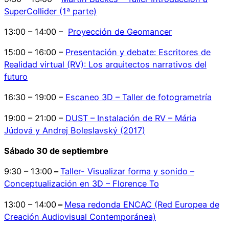
SuperCollider (1ª parte)
13:00 – 14:00 –
Proyección de Geomancer
15:00 – 16:00 –
Presentación y debate: Escritores de
Realidad virtual (RV): Los arquitectos narrativos del
futuro
16:30 – 19:00 –
Escaneo 3D – Taller de fotogrametría
19:00 – 21:00 –
DU
ST – Instalación de RV – Mária
Júdová y Andrej Boleslavský (2017)
Sábado 30 de septiembre
9:30 – 13:00
–
Taller- Visualizar forma y sonido –
Conceptualización en 3D – Florence To
13:00 – 14:00
–
Mesa redonda ENCAC (Red Europea de
Creación Audiovisual Contemporánea)