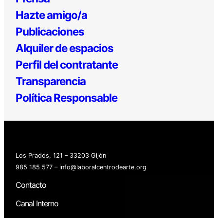
Hazte amigo/a
Publicaciones
Alquiler de espacios
Perfil del contratante
Transparencia
Política Responsable
Los Prados, 121 – 33203 Gijón
985 185 577 – info@laboralcentrodearte.org
Contacto
Canal Interno