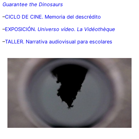
Guarantee the Dinosaurs
–
CICLO DE CINE. Memoria del descrédito
–
EXPOSICIÓN.
Universo vídeo. La Vidéothèque
–
TALLER. Narrativa audiovisual para escolares