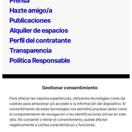
Prensa
Hazte amigo/a
Publicaciones
Alquiler de espacios
Perfil del contratante
Transparencia
Política Responsable
Gestionar consentimiento
Para ofrecer las mejores experiencias, utilizamos tecnologías como las
cookies para almacenar y/o acceder a la información del dispositivo. El
consentimiento de estas tecnologías nos permitirá procesar datos como
Los Prados, 121 – 33203 Gijón
el comportamiento de navegación o las identificaciones únicas en este
985 185 577 – info@laboralcentrodearte.org
sitio. No consentir o retirar el consentimiento, puede afectar
negativamente a ciertas características y funciones.
Contacto