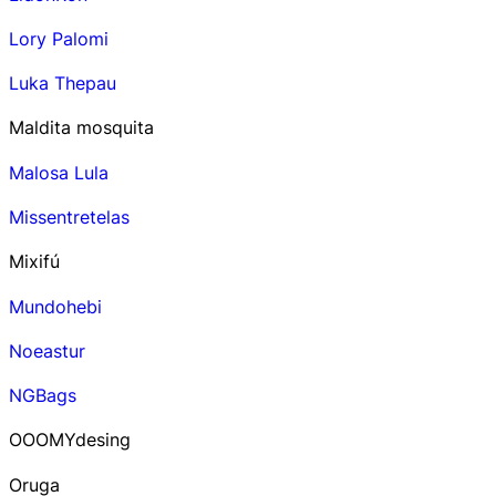
Lory Palomi
Luka Thepau
Maldita mosquita
Malosa Lula
Missentretelas
Mixifú
Mundohebi
Noeastur
NGBags
OOOMYdesing
Oruga